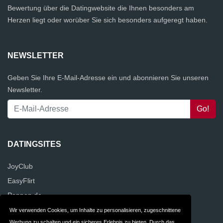
Bewertung über die Datingwebsite die Ihnen besonders am
Herzen liegt oder worüber Sie sich besonders aufgeregt haben.
NEWSLETTER
Geben Sie Ihre E-Mail-Adresse ein und abonnieren Sie unseren
Newsletter.
DATINGSITES
JoyClub
EasyFlirt
Poppen.de
Kwick.de
Wir verwenden Cookies, um Inhalte zu personalisieren, zugeschnittene
Werbung zu schalten und ein sicheres Erlebnis zu bieten. Durch das