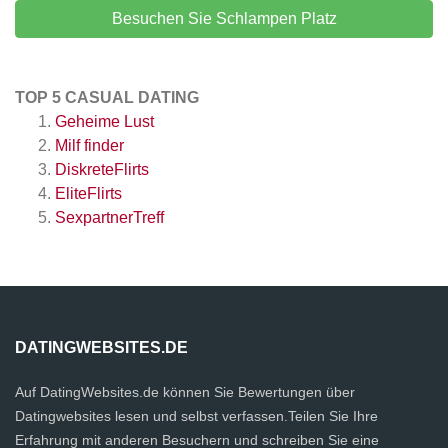
Besuchen Sie Schlampen Platz
TOP 5 CASUAL DATING
Geheime Lust
Milf finder
DiskreteFlirts
EliteFlirts
SexpartnerTreff
DATINGWEBSITES.DE
Auf DatingWebsites.de können Sie Bewertungen über
Datingwebsites lesen und selbst verfassen.Teilen Sie Ihre
Erfahrung mit anderen Besuchern und schreiben Sie eine