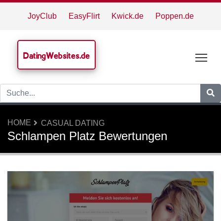
JoyClub
EasyFlirt
Kwick.de
Poppen.de
DatingWebsites.de
Tog
HOME
CASUAL DATING
Schlampen Platz Bewertungen