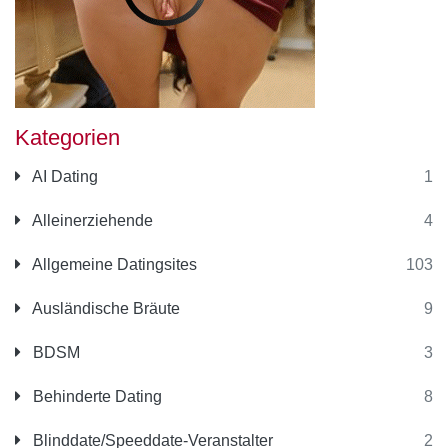
Kategorien
AI Dating
1
Alleinerziehende
4
Allgemeine Datingsites
103
Ausländische Bräute
9
BDSM
3
Behinderte Dating
8
Blinddate/Speeddate-Veranstalter
2