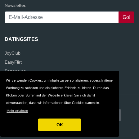
Newsletter.
DATINGSITES
JoyClub
EasyFlirt
Poppen.de
Kwick.de
Wir verwenden Cookies, um Inhalte zu personalisieren, zugeschnittene
Werbung zu schalten und ein sicheres Erlebnis zu bieten. Durch das
Klicken oder Surfen auf der Website erklären Sie sich damit
einverstanden, dass wir Informationen über Cookies sammeln.
Kontakt
Datenschutz
Mehr erfahren
AGB
Deutschland
OK
Copyright © 2026 DatingWebsites.de