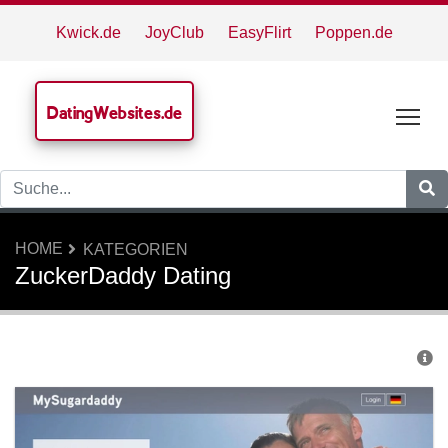
Kwick.de
JoyClub
EasyFlirt
Poppen.de
DatingWebsites.de
Tog
HOME
KATEGORIEN
ZuckerDaddy Dating