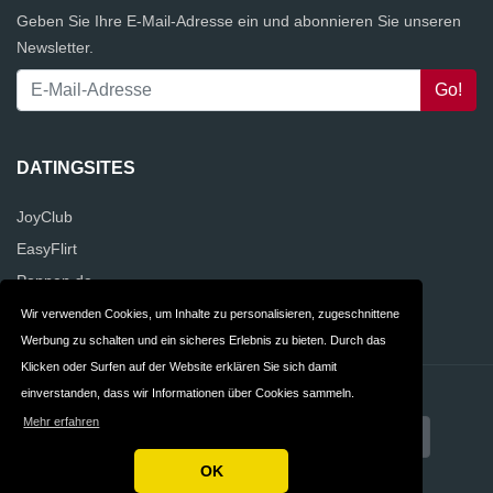
Geben Sie Ihre E-Mail-Adresse ein und abonnieren Sie unseren
Newsletter.
DATINGSITES
JoyClub
EasyFlirt
Poppen.de
Kwick.de
Wir verwenden Cookies, um Inhalte zu personalisieren, zugeschnittene
Werbung zu schalten und ein sicheres Erlebnis zu bieten. Durch das
Klicken oder Surfen auf der Website erklären Sie sich damit
einverstanden, dass wir Informationen über Cookies sammeln.
Kontakt
Datenschutz
Mehr erfahren
AGB
Deutschland
OK
Copyright © 2026 DatingWebsites.de