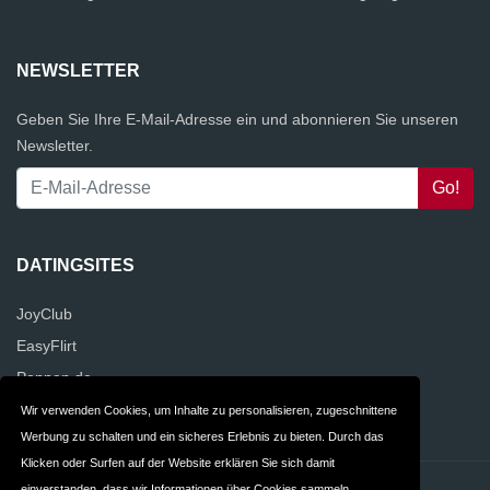
NEWSLETTER
Geben Sie Ihre E-Mail-Adresse ein und abonnieren Sie unseren
Newsletter.
DATINGSITES
JoyClub
EasyFlirt
Poppen.de
Kwick.de
Wir verwenden Cookies, um Inhalte zu personalisieren, zugeschnittene
Werbung zu schalten und ein sicheres Erlebnis zu bieten. Durch das
Klicken oder Surfen auf der Website erklären Sie sich damit
einverstanden, dass wir Informationen über Cookies sammeln.