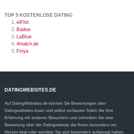
TOP 5 KOSTENLOSE DATING
elFlirt
Badoo
LaBlue
4match.de
Finya
DATINGWEBSITES.DE
Auf DatingWebsites.de können Sie Bewertungen über
Datingwebsites lesen und selbst verfassen.Teilen Sie Ihre
Erfahrung mit anderen Besuchern und schreiben Sie eine
Bewertung über die Datingwebsite die Ihnen besonders am
Herzen liegt oder worüber Sie sich besonders aufgeregt haben.