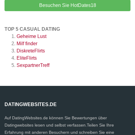
Besuchen Sie HotDates18
TOP 5 CASUAL DATING
Geheime Lust
Milf finder
DiskreteFlirts
EliteFlirts
SexpartnerTreff
DATINGWEBSITES.DE
Auf DatingWebsites.de können Sie Bewertungen über
Datingwebsites lesen und selbst verfassen.Teilen Sie Ihre
Erfahrung mit anderen Besuchern und schreiben Sie eine