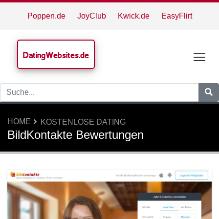
Poppen.de
JoyClub
Kwick.de
EasyFlirt
DatingWebsites.de
Tog
HOME
KOSTENLOSE DATING
BildKontakte Bewertungen