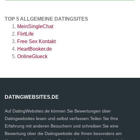
TOP 5 ALLGEMEINE DATINGSITES
MeinSingleChat
FlirtLife
Free Sex Kontakt
HeartBooker.de
OnlineGlueck
DATINGWEBSITES.DE
Auf DatingWebsites.de können Sie Bewertungen über
Datingwebsites lesen und selbst verfassen.Teilen Sie Ihre
Erfahrung mit anderen Besuchern und schreiben Sie eine
Bewertung über die Datingwebsite die Ihnen besonders am