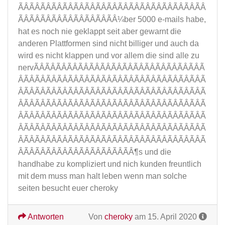
ÃÂÃÂÃÂÃÂÃÂÃÂÃÂÃÂÃÂÃÂÃÂÃÂÃÂÃÂÃÂÃÂÃÂ
ÃÂÃÂÃÂÃÂÃÂÃÂÃÂÃÂÃÂ¼ber 5000 e-mails habe,
hat es noch nie geklappt seit aber gewarnt die
anderen Plattformen sind nicht billiger und auch da
wird es nicht klappen und vor allem die sind alle zu
nervÃÂÃÂÃÂÃÂÃÂÃÂÃÂÃÂÃÂÃÂÃÂÃÂÃÂÃÂÃÂÃ
ÂÃÂÃÂÃÂÃÂÃÂÃÂÃÂÃÂÃÂÃÂÃÂÃÂÃÂÃÂÃÂÃÂÃ
ÂÃÂÃÂÃÂÃÂÃÂÃÂÃÂÃÂÃÂÃÂÃÂÃÂÃÂÃÂÃÂÃÂÃ
ÂÃÂÃÂÃÂÃÂÃÂÃÂÃÂÃÂÃÂÃÂÃÂÃÂÃÂÃÂÃÂÃÂÃ
ÂÃÂÃÂÃÂÃÂÃÂÃÂÃÂÃÂÃÂÃÂÃÂÃÂÃÂÃÂÃÂÃÂÃ
ÂÃÂÃÂÃÂÃÂÃÂÃÂÃÂÃÂÃÂÃÂÃÂÃÂÃÂÃÂÃÂÃÂÃ
ÂÃÂÃÂÃÂÃÂÃÂÃÂÃÂÃÂÃÂÃÂÃÂÃÂÃÂÃÂÃÂÃÂÃ
ÂÃÂÃÂÃÂÃÂÃÂÃÂÃÂÃÂÃÂÃÂ¶s und die
handhabe zu kompliziert und nich kunden freuntlich
mit dem muss man halt leben wenn man solche
seiten besucht euer cheroky
Antworten
Von
cheroky
am 15. April 2020