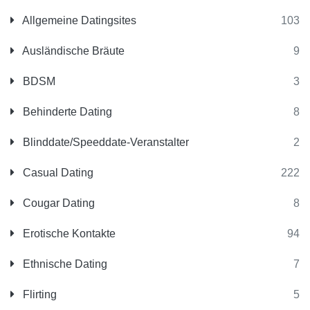
Allgemeine Datingsites
103
Ausländische Bräute
9
BDSM
3
Behinderte Dating
8
Blinddate/Speeddate-Veranstalter
2
Casual Dating
222
Cougar Dating
8
Erotische Kontakte
94
Ethnische Dating
7
Flirting
5