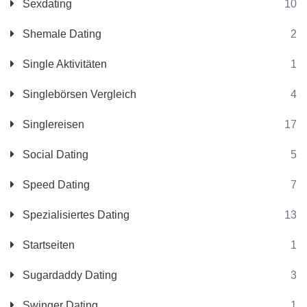
Sexdating
10
Shemale Dating
2
Single Aktivitäten
1
Singlebörsen Vergleich
4
Singlereisen
17
Social Dating
5
Speed Dating
7
Spezialisiertes Dating
13
Startseiten
1
Sugardaddy Dating
3
Swinger Dating
1