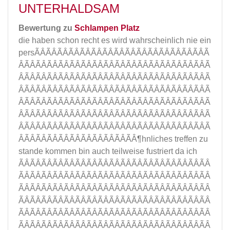
UNTERHALDSAM
Bewertung zu
Schlampen Platz
die haben schon recht es wird wahrscheinlich nie ein
persÃÂÃÂÃÂÃÂÃÂÃÂÃÂÃÂÃÂÃÂÃÂÃÂÃÂÃÂÃÂÃ
ÂÃÂÃÂÃÂÃÂÃÂÃÂÃÂÃÂÃÂÃÂÃÂÃÂÃÂÃÂÃÂÃÂÃ
ÂÃÂÃÂÃÂÃÂÃÂÃÂÃÂÃÂÃÂÃÂÃÂÃÂÃÂÃÂÃÂÃÂÃ
ÂÃÂÃÂÃÂÃÂÃÂÃÂÃÂÃÂÃÂÃÂÃÂÃÂÃÂÃÂÃÂÃÂÃ
ÂÃÂÃÂÃÂÃÂÃÂÃÂÃÂÃÂÃÂÃÂÃÂÃÂÃÂÃÂÃÂÃÂÃ
ÂÃÂÃÂÃÂÃÂÃÂÃÂÃÂÃÂÃÂÃÂÃÂÃÂÃÂÃÂÃÂÃÂÃ
ÂÃÂÃÂÃÂÃÂÃÂÃÂÃÂÃÂÃÂÃÂÃÂÃÂÃÂÃÂÃÂÃÂÃ
ÂÃÂÃÂÃÂÃÂÃÂÃÂÃÂÃÂÃÂÃÂ¶hnliches treffen zu
stande kommen bin auch teilweise fustriert da ich
ÃÂÃÂÃÂÃÂÃÂÃÂÃÂÃÂÃÂÃÂÃÂÃÂÃÂÃÂÃÂÃÂÃÂ
ÃÂÃÂÃÂÃÂÃÂÃÂÃÂÃÂÃÂÃÂÃÂÃÂÃÂÃÂÃÂÃÂÃÂ
ÃÂÃÂÃÂÃÂÃÂÃÂÃÂÃÂÃÂÃÂÃÂÃÂÃÂÃÂÃÂÃÂÃÂ
ÃÂÃÂÃÂÃÂÃÂÃÂÃÂÃÂÃÂÃÂÃÂÃÂÃÂÃÂÃÂÃÂÃÂ
ÃÂÃÂÃÂÃÂÃÂÃÂÃÂÃÂÃÂÃÂÃÂÃÂÃÂÃÂÃÂÃÂÃÂ
ÃÂÃÂÃÂÃÂÃÂÃÂÃÂÃÂÃÂÃÂÃÂÃÂÃÂÃÂÃÂÃÂÃÂ